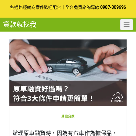
Skip
各通路經銷商案件歡迎配合
｜
全台免費諮詢專線
0987-309696
to
貸款就找我
content
其他貸款
辦理原車融資時，因為有汽車作為擔保品，一