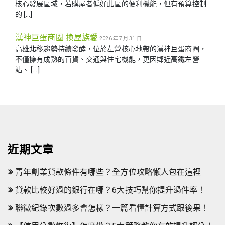
核心發展區域，若購屋者偏好此區的便利機能，但有預算控制
的 […]
漢神巨蛋商圈 換屋族愛
2026 年 7 月 31 日
高雄北移趨勢持續發酵，位於左營核心地帶的漢神巨蛋商圈，
不僅擁有成熟的百貨、交通與住宅機能，更因鄰近高鐵左營
站、 […]
近期文章
青年創業貸款條件有哪些？全方位攻略懶人包在這裡
貸款比較好過的銀行在哪？6大技巧幫你提升過件率！
聯徵紀錄次數過多會怎樣？一篇看懂計算方式跟後果！