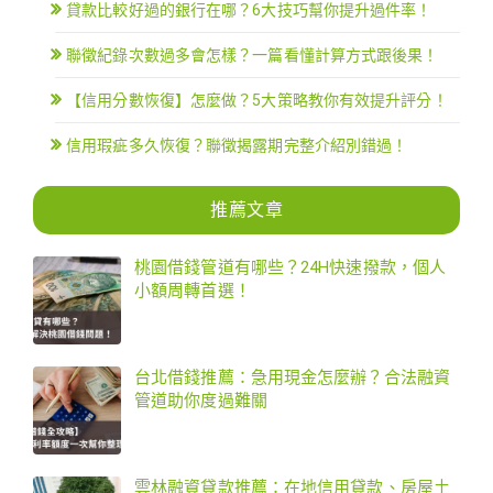
貸款比較好過的銀行在哪？6大技巧幫你提升過件率！
聯徵紀錄次數過多會怎樣？一篇看懂計算方式跟後果！
【信用分數恢復】怎麼做？5大策略教你有效提升評分！
信用瑕疵多久恢復？聯徵揭露期完整介紹別錯過！
推薦文章
桃園借錢管道有哪些？24H快速撥款，個人
小額周轉首選！
台北借錢推薦：急用現金怎麼辦？合法融資
管道助你度過難關
雲林融資貸款推薦：在地信用貸款、房屋土