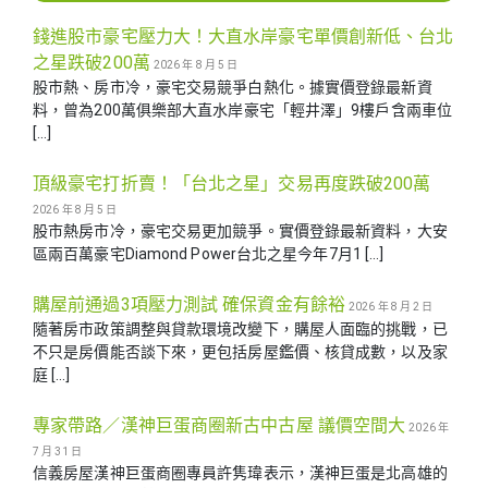
錢進股市豪宅壓力大！大直水岸豪宅單價創新低、台北
之星跌破200萬
2026 年 8 月 5 日
股市熱、房市冷，豪宅交易競爭白熱化。據實價登錄最新資
料，曾為200萬俱樂部大直水岸豪宅「輕井澤」9樓戶含兩車位
[…]
頂級豪宅打折賣！「台北之星」交易再度跌破200萬
2026 年 8 月 5 日
股市熱房市冷，豪宅交易更加競爭。實價登錄最新資料，大安
區兩百萬豪宅Diamond Power台北之星今年7月1 […]
購屋前通過3項壓力測試 確保資金有餘裕
2026 年 8 月 2 日
隨著房市政策調整與貸款環境改變下，購屋人面臨的挑戰，已
不只是房價能否談下來，更包括房屋鑑價、核貸成數，以及家
庭 […]
專家帶路／漢神巨蛋商圈新古中古屋 議價空間大
2026 年
7 月 31 日
信義房屋漢神巨蛋商圈專員許隽瑋表示，漢神巨蛋是北高雄的