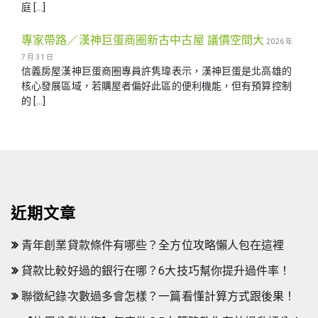
庭 […]
專家帶路／漢神巨蛋商圈新古中古屋 議價空間大
2026 年
7 月 31 日
信義房屋漢神巨蛋商圈專員許隽瑋表示，漢神巨蛋是北高雄的
核心發展區域，若購屋者偏好此區的便利機能，但有預算控制
的 […]
近期文章
青年創業貸款條件有哪些？全方位攻略懶人包在這裡
貸款比較好過的銀行在哪？6大技巧幫你提升過件率！
聯徵紀錄次數過多會怎樣？一篇看懂計算方式跟後果！