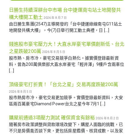
日勝生持續深耕台中市場 台中捷運南屯站土地開發共
構大樓開工動土
2026 年 8 月 7 日
由日勝生集團(2547)主導開發的「台中捷運綠線南屯G11站土
地開發共構大樓」，今(7)日舉行開工動土典禮，日 […]
錢進股市豪宅壓力大！大直水岸豪宅單價創新低、台北
之星跌破200萬
2026 年 8 月 5 日
股市熱、房市冷，豪宅交易競爭白熱化。據實價登錄最新資
料，曾為200萬俱樂部大直水岸豪宅「輕井澤」9樓戶含兩車位
[…]
頂級豪宅打折賣！「台北之星」交易再度跌破200萬
2026 年 8 月 5 日
股市熱房市冷，豪宅交易更加競爭。實價登錄最新資料，大安
區兩百萬豪宅Diamond Power台北之星今年7月1 […]
購屋前通過3項壓力測試 確保資金有餘裕
2026 年 8 月 2 日
隨著房市政策調整與貸款環境改變下，購屋人面臨的挑戰，已
不只是房價能否談下來，更包括房屋鑑價、核貸成數，以及家