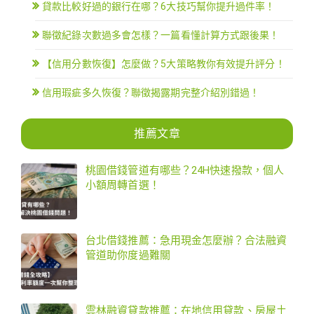
貸款比較好過的銀行在哪？6大技巧幫你提升過件率！
聯徵紀錄次數過多會怎樣？一篇看懂計算方式跟後果！
【信用分數恢復】怎麼做？5大策略教你有效提升評分！
信用瑕疵多久恢復？聯徵揭露期完整介紹別錯過！
推薦文章
桃園借錢管道有哪些？24H快速撥款，個人
小額周轉首選！
台北借錢推薦：急用現金怎麼辦？合法融資
管道助你度過難關
雲林融資貸款推薦：在地信用貸款、房屋土