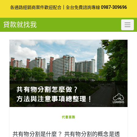
Skip
各通路經銷商案件歡迎配合
｜
全台免費諮詢專線
0987-309696
to
貸款就找我
content
代書業務
共有物分割是什麼？ 共有物分割的概念是透