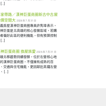
[…]
專家帶路／漢神巨蛋商圈新古中古屋
議價空間大
2026 年 7 月 31 日
信義房屋漢神巨蛋商圈專員許隽瑋表示，
漢神巨蛋是北高雄的核心發展區域，若購
屋者偏好此區的便利機能，但有預算控制
[…]
漢神巨蛋商圈 換屋族愛
2026 年 7 月 31 日
高雄北移趨勢持續發酵，位於左營核心地
帶的漢神巨蛋商圈，不僅擁有成熟的百
貨、交通與住宅機能，更因鄰近高鐵左營
、 […]