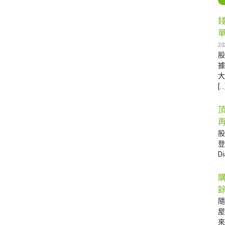
20
據
大
[…
再
D