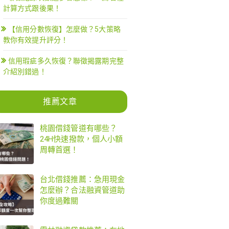
計算方式跟後果！
【信用分數恢復】怎麼做？5大策略
教你有效提升評分！
信用瑕疵多久恢復？聯徵揭露期完整
介紹別錯過！
推薦文章
桃園借錢管道有哪些？
24H快速撥款，個人小額
周轉首選！
台北借錢推薦：急用現金
怎麼辦？合法融資管道助
你度過難關