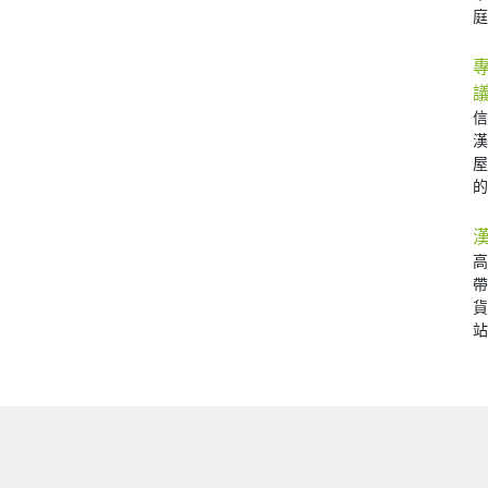
庭 
的 
站