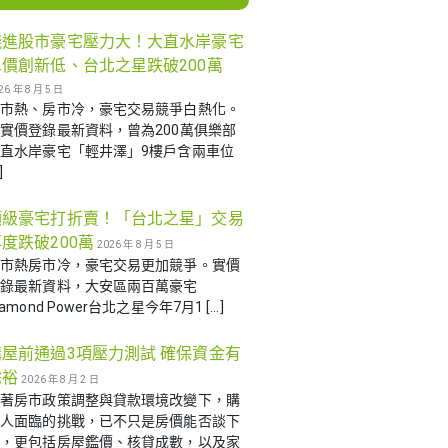
錢進股市豪宅壓力大！大直水岸豪宅
單價創新低、台北之星跌破200萬
26 年 8 月 5 日
股市熱、房市冷，豪宅交易競爭白熱化。
實價登錄最新資料，曾為200萬俱樂部
直水岸豪宅「輕井澤」9樓戶含兩車位
]
頂級豪宅打折賣！「台北之星」交易
度跌破200萬
2026 年 8 月 5 日
股市熱房市冷，豪宅交易更加競爭。實價
登錄最新資料，大安區兩百萬豪宅
iamond Power台北之星今年7月1 […]
購屋前通過3項壓力測試 確保資金有
餘裕
2026 年 8 月 2 日
隨著房市政策調整與貸款環境改變下，購
屋人面臨的挑戰，已不只是房價能否談下
來，更包括房屋鑑價、核貸成數，以及家