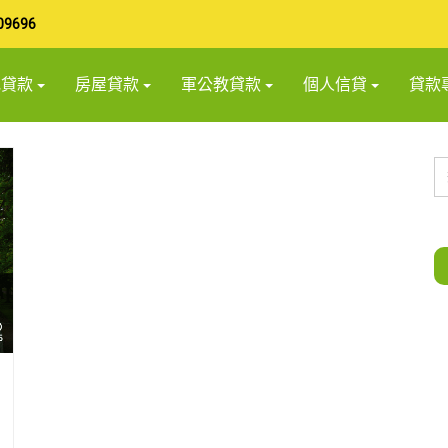
09696
地貸款
房屋貸款
軍公教貸款
個人信貸
貸款