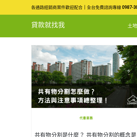
Skip
各通路經銷商案件歡迎配合
｜
全台免費諮詢專線
0987-3
to
貸款就找我
土
content
代書業務
共有物分割是什麼？ 共有物分割的概念是