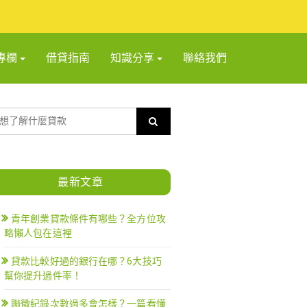
專欄
借貸指南
知識分享
聯絡我們
最新文章
青年創業貸款條件有哪些？全方位攻
略懶人包在這裡
貸款比較好過的銀行在哪？6大技巧
幫你提升過件率！
聯徵紀錄次數過多會怎樣？一篇看懂