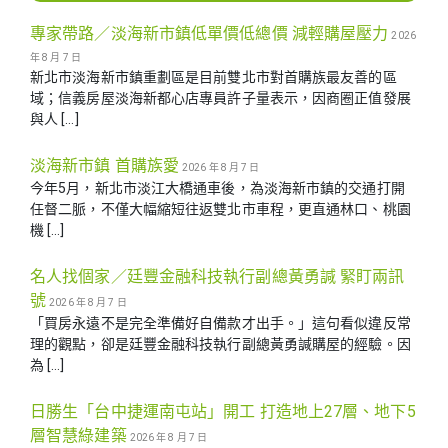
專家帶路／淡海新市鎮低單價低總價 減輕購屋壓力
2026
年 8 月 7 日
新北市淡海新市鎮重劃區是目前雙北市對首購族最友善的區
域；信義房屋淡海新都心店專員許子量表示，因商圈正值發展
與人 […]
淡海新市鎮 首購族愛
2026 年 8 月 7 日
今年5月，新北市淡江大橋通車後，為淡海新市鎮的交通打開
任督二脈，不僅大幅縮短往返雙北市車程，更直通林口、桃園
機 […]
名人找個家／廷豐金融科技執行副總黃勇諴 緊盯兩訊
號
2026 年 8 月 7 日
「買房永遠不是完全準備好自備款才出手。」這句看似違反常
理的觀點，卻是廷豐金融科技執行副總黃勇諴購屋的經驗。因
為 […]
日勝生「台中捷運南屯站」開工 打造地上27層、地下5
層智慧綠建築
2026 年 8 月 7 日