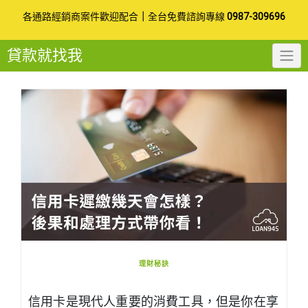
Skip
各通路經銷商案件歡迎配合
｜
全台免費諮詢專線
0987-309696
to
貸款就找我
content
理財秘訣
信用卡是現代人重要的消費工具，但是你在享