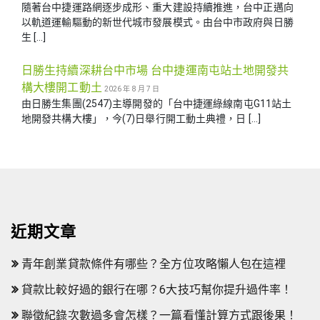
隨著台中捷運路網逐步成形、重大建設持續推進，台中正邁向
以軌道運輸驅動的新世代城市發展模式。由台中市政府與日勝
生 […]
日勝生持續深耕台中市場 台中捷運南屯站土地開發共
構大樓開工動土
2026 年 8 月 7 日
由日勝生集團(2547)主導開發的「台中捷運綠線南屯G11站土
地開發共構大樓」，今(7)日舉行開工動土典禮，日 […]
近期文章
青年創業貸款條件有哪些？全方位攻略懶人包在這裡
貸款比較好過的銀行在哪？6大技巧幫你提升過件率！
聯徵紀錄次數過多會怎樣？一篇看懂計算方式跟後果！