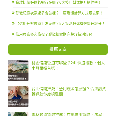
貸款比較好過的銀行在哪？6大技巧幫你提升過件率！
聯徵紀錄次數過多會怎樣？一篇看懂計算方式跟後果！
【信用分數恢復】怎麼做？5大策略教你有效提升評分！
信用瑕疵多久恢復？聯徵揭露期完整介紹別錯過！
推薦文章
桃園借錢管道有哪些？24H快速撥款，個人
小額周轉首選！
台北借錢推薦：急用現金怎麼辦？合法融資
管道助你度過難關
雲林融資貸款推薦：在地信用貸款、房屋土