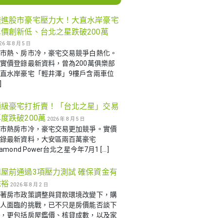
錢進股市豪宅壓力大！大直水岸豪宅
單價創新低、台北之星跌破200萬
26 年 8 月 5 日
股市熱、房市冷，豪宅交易競爭白熱化。
實價登錄最新資料，曾為200萬俱樂部
直水岸豪宅「輕井澤」9樓戶含兩車位
]
頂級豪宅打折賣！「台北之星」交易
度跌破200萬
2026 年 8 月 5 日
股市熱房市冷，豪宅交易更加競爭。實價
登錄最新資料，大安區兩百萬豪宅
iamond Power台北之星今年7月1 […]
購屋前通過3項壓力測試 確保資金有
餘裕
2026 年 8 月 2 日
隨著房市政策調整與貸款環境改變下，購
屋人面臨的挑戰，已不只是房價能否談下
來，更包括房屋鑑價、核貸成數，以及家