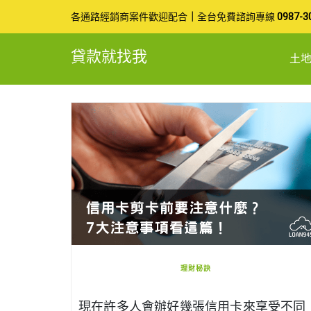
Skip
各通路經銷商案件歡迎配合
｜
全台免費諮詢專線
0987-3
to
貸款就找我
土
content
理財秘訣
現在許多人會辦好幾張信用卡來享受不同