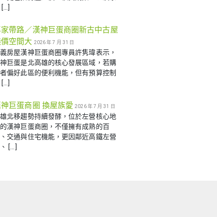
[…]
專家帶路／漢神巨蛋商圈新古中古屋
議價空間大
2026 年 7 月 31 日
信義房屋漢神巨蛋商圈專員許隽瑋表示，
漢神巨蛋是北高雄的核心發展區域，若購
屋者偏好此區的便利機能，但有預算控制
[…]
漢神巨蛋商圈 換屋族愛
2026 年 7 月 31 日
高雄北移趨勢持續發酵，位於左營核心地
帶的漢神巨蛋商圈，不僅擁有成熟的百
貨、交通與住宅機能，更因鄰近高鐵左營
、 […]