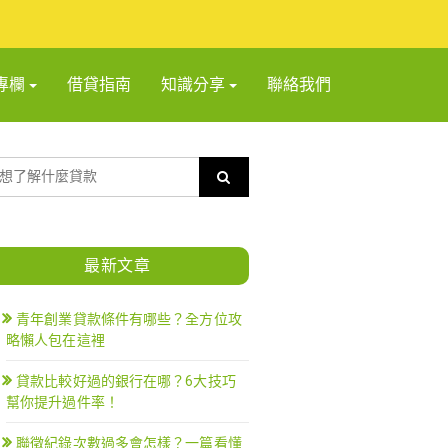
專欄
借貸指南
知識分享
聯絡我們
最新文章
青年創業貸款條件有哪些？全方位攻
略懶人包在這裡
貸款比較好過的銀行在哪？6大技巧
幫你提升過件率！
聯徵紀錄次數過多會怎樣？一篇看懂