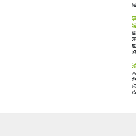
庭 
的 
站