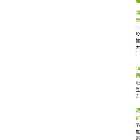
20
據
大
[…
再
D