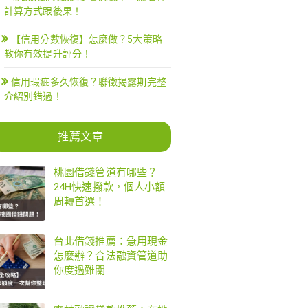
計算方式跟後果！
【信用分數恢復】怎麼做？5大策略
教你有效提升評分！
信用瑕疵多久恢復？聯徵揭露期完整
介紹別錯過！
推薦文章
桃園借錢管道有哪些？
24H快速撥款，個人小額
周轉首選！
台北借錢推薦：急用現金
怎麼辦？合法融資管道助
你度過難關