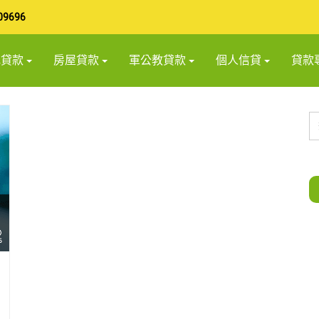
09696
地貸款
房屋貸款
軍公教貸款
個人信貸
貸款