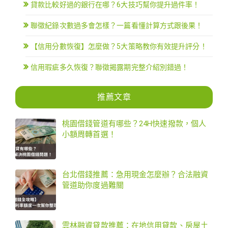
貸款比較好過的銀行在哪？6大技巧幫你提升過件率！
聯徵紀錄次數過多會怎樣？一篇看懂計算方式跟後果！
【信用分數恢復】怎麼做？5大策略教你有效提升評分！
信用瑕疵多久恢復？聯徵揭露期完整介紹別錯過！
推薦文章
桃園借錢管道有哪些？24H快速撥款，個人
小額周轉首選！
台北借錢推薦：急用現金怎麼辦？合法融資
管道助你度過難關
雲林融資貸款推薦：在地信用貸款、房屋土