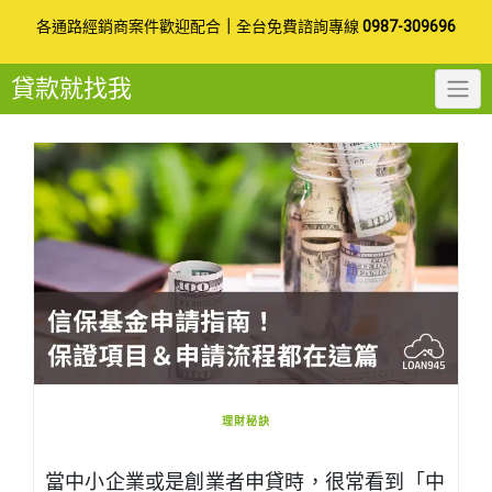
Skip
各通路經銷商案件歡迎配合
｜
全台免費諮詢專線
0987-309696
to
貸款就找我
content
理財秘訣
當中小企業或是創業者申貸時，很常看到「中