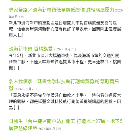
專家帶路／淡海新市鎮低單價低總價 減輕購屋壓力
2026
年 8 月 7 日
新北市淡海新市鎮重劃區是目前雙北市對首購族最友善的區
域；信義房屋淡海新都心店專員許子量表示，因商圈正值發展
與人 […]
淡海新市鎮 首購族愛
2026 年 8 月 7 日
今年5月，新北市淡江大橋通車後，為淡海新市鎮的交通打開
任督二脈，不僅大幅縮短往返雙北市車程，更直通林口、桃園
機 […]
名人找個家／廷豐金融科技執行副總黃勇諴 緊盯兩訊
號
2026 年 8 月 7 日
「買房永遠不是完全準備好自備款才出手。」這句看似違反常
理的觀點，卻是廷豐金融科技執行副總黃勇諴購屋的經驗。因
為 […]
日勝生「台中捷運南屯站」開工 打造地上27層、地下5
層智慧綠建築
2026 年 8 月 7 日