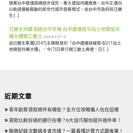
隨著台中捷運路網逐步成形、重大建設持續推進，台中正邁向
以軌道運輸驅動的新世代城市發展模式。由台中市政府與日勝
生 […]
日勝生持續深耕台中市場 台中捷運南屯站土地開發共
構大樓開工動土
2026 年 8 月 7 日
由日勝生集團(2547)主導開發的「台中捷運綠線南屯G11站土
地開發共構大樓」，今(7)日舉行開工動土典禮，日 […]
近期文章
青年創業貸款條件有哪些？全方位攻略懶人包在這裡
貸款比較好過的銀行在哪？6大技巧幫你提升過件率！
聯徵紀錄次數過多會怎樣？一篇看懂計算方式跟後果！