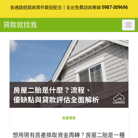
Skip
各通路經銷商案件歡迎配合
｜
全台免費諮詢專線
0987-309696
to
貸款就找我
content
房屋貸款
想用現有房產換取資金周轉？房屋二胎是一種