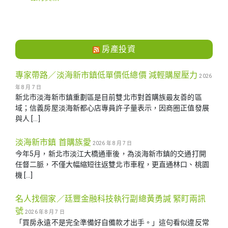
房產投資
專家帶路／淡海新市鎮低單價低總價 減輕購屋壓力
2026
年 8 月 7 日
新北市淡海新市鎮重劃區是目前雙北市對首購族最友善的區
域；信義房屋淡海新都心店專員許子量表示，因商圈正值發展
與人 […]
淡海新市鎮 首購族愛
2026 年 8 月 7 日
今年5月，新北市淡江大橋通車後，為淡海新市鎮的交通打開
任督二脈，不僅大幅縮短往返雙北市車程，更直通林口、桃園
機 […]
名人找個家／廷豐金融科技執行副總黃勇諴 緊盯兩訊
號
2026 年 8 月 7 日
「買房永遠不是完全準備好自備款才出手。」這句看似違反常