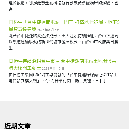
理的觀點，卻是廷豐金融科技執行副總黃勇諴購屋的經驗。因
為 […]
日勝生「台中捷運南屯站」開工 打造地上27層、地下5
層智慧綠建築
2026 年 8 月 7 日
隨著台中捷運路網逐步成形、重大建設持續推進，台中正邁向
以軌道運輸驅動的新世代城市發展模式。由台中市政府與日勝
生 […]
日勝生持續深耕台中市場 台中捷運南屯站土地開發共
構大樓開工動土
2026 年 8 月 7 日
由日勝生集團(2547)主導開發的「台中捷運綠線南屯G11站土
地開發共構大樓」，今(7)日舉行開工動土典禮，日 […]
近期文章