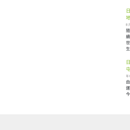
8 
生 
年 
由
運
今