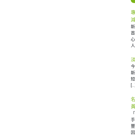
人 
今
[…
因