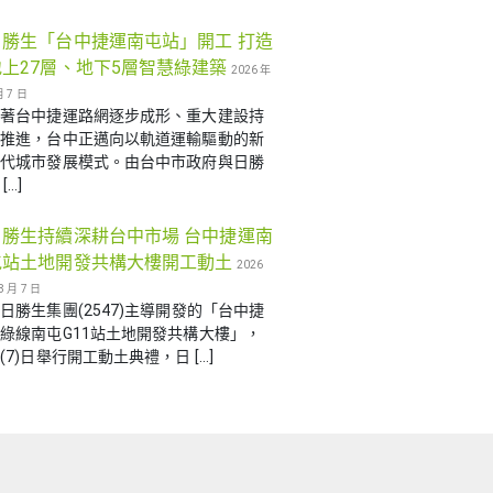
日勝生「台中捷運南屯站」開工 打造
地上27層、地下5層智慧綠建築
2026 年
月 7 日
隨著台中捷運路網逐步成形、重大建設持
續推進，台中正邁向以軌道運輸驅動的新
世代城市發展模式。由台中市政府與日勝
[…]
日勝生持續深耕台中市場 台中捷運南
屯站土地開發共構大樓開工動土
2026
8 月 7 日
日勝生集團(2547)主導開發的「台中捷
綠線南屯G11站土地開發共構大樓」，
(7)日舉行開工動土典禮，日 […]