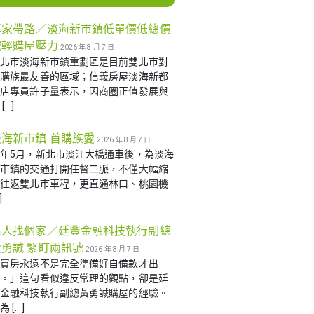
專家帶路／淡海新市鎮低單價低總價
減輕購屋壓力
2026 年 8 月 7 日
新北市淡海新市鎮重劃區是目前雙北市對
首購族最友善的區域；信義房屋淡海新都
心店專員許子量表示，因商圈正值發展與
[…]
淡海新市鎮 首購族愛
2026 年 8 月 7 日
年5月，新北市淡江大橋通車後，為淡海
新市鎮的交通打開任督二脈，不僅大幅縮
短往返雙北市車程，更直通林口、桃園機
]
名人找個家／廷豐金融科技執行副總
黃勇諴 緊盯兩訊號
2026 年 8 月 7 日
「買房永遠不是完全準備好自備款才出
手。」這句看似違反常理的觀點，卻是廷
豐金融科技執行副總黃勇諴購屋的經驗。
為 […]