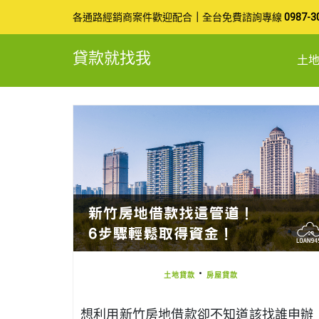
Skip
各通路經銷商案件歡迎配合
｜
全台免費諮詢專線
0987-3
to
貸款就找我
土
content
•
土地貸款
房屋貸款
想利用新竹房地借款卻不知道該找誰申辦