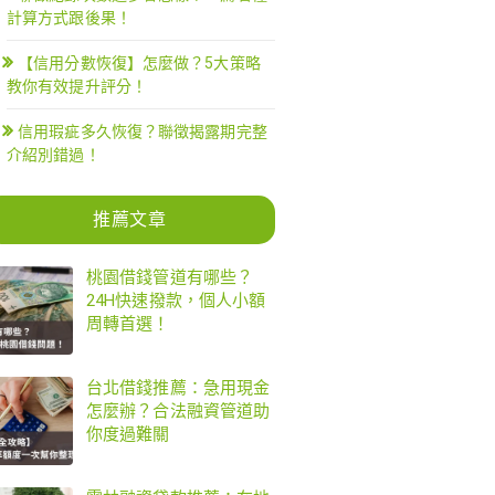
計算方式跟後果！
【信用分數恢復】怎麼做？5大策略
教你有效提升評分！
信用瑕疵多久恢復？聯徵揭露期完整
介紹別錯過！
推薦文章
桃園借錢管道有哪些？
24H快速撥款，個人小額
周轉首選！
台北借錢推薦：急用現金
怎麼辦？合法融資管道助
你度過難關